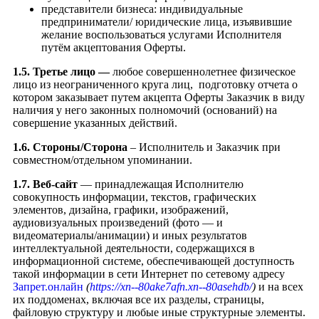
представители бизнеса: индивидуальные
предприниматели/ юридические лица, изъявившие
желание воспользоваться услугами Исполнителя
путём акцептования Оферты.
1.5. Третье лицо —
любое совершеннолетнее физическое
лицо из неограниченного круга лиц, подготовку отчета о
котором заказывает путем акцепта Оферты Заказчик в виду
наличия у него законных полномочий (оснований) на
совершение указанных действий.
1.6. Стороны/Сторона
– Исполнитель и Заказчик при
совместном/отдельном упоминании.
1.7. Веб-сайт
— принадлежащая Исполнителю
совокупность информации, текстов, графических
элементов, дизайна, графики, изображений,
аудиовизуальных произведений (фото — и
видеоматериалы/анимации) и иных результатов
интеллектуальной деятельности, содержащихся в
информационной системе, обеспечивающей доступность
такой информации в сети Интернет по сетевому адресу
Запрет.онлайн
(
https://xn--80ake7afn.xn--80asehdb/
)
и на всех
их поддоменах, включая все их разделы, страницы,
файловую структуру и любые иные структурные элементы.