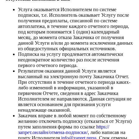
Услуга оказывается Исполнителем по системе
подписки, т.е. Исполнитель оказывает Услугу после
получения предоплаты, списанной по системе
автоплатежа, в течение каждого отчетного периода,
под которым понимается 1 (один) календарный
месяц, до момента отказа Заказчика от получения
данной Услуги и/или до момента исключения данных
из общедоступных официальных источников.
Подписка на услугу продлевается автоматически
неоднократное количество раз после истечения
первого отчетного периода.
Результатом оказания данной Услуги является
высланный на электронную почту Заказчика Отчет.
При отсутствии в течение отчетного периода каких-
либо изменений в информации, указанной в
первичном Отчете, сведения в адрес Заказчика
Исполнителем не направляются. Данная ситуация не
является основанием для признания услуги
ненадлежаще оказанной.
Заказчик вправе в любой момент по собственному
желанию отключить подписку (отказаться от Услуги)
путем заполнения формы по ссылке
https://
запрет.онлайн/отмена-подписки/
, либо написав на
почту Исполнителя
info@zapret.press
. Срок отмены