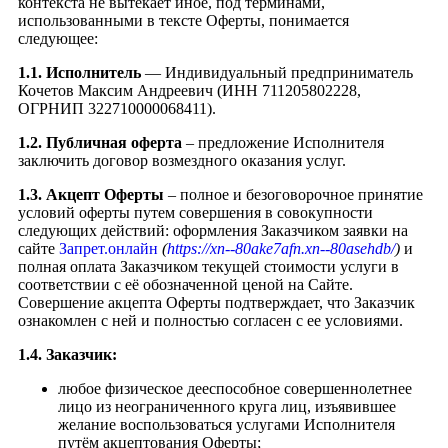
контекста не вытекает иное, под терминами,
использованными в тексте Оферты, понимается
следующее:
1.1. Исполнитель
— Индивидуальный предприниматель
Кочетов Максим Андреевич (ИНН 711205802228,
ОГРНИП 322710000068411).
1.2. Публичная оферта
– предложение Исполнителя
заключить договор возмездного оказания услуг.
1.3. Акцепт Оферты
– полное и безоговорочное принятие
условий оферты путем совершения в совокупности
следующих действий: оформления Заказчиком заявки на
сайте
Запрет.онлайн
(
https://xn--80ake7afn.xn--80asehdb/
)
и
полная оплата Заказчиком текущей стоимости услуги в
соответствии с её обозначенной ценой на Сайте.
Совершение акцепта Оферты подтверждает, что Заказчик
ознакомлен с ней и полностью согласен с ее условиями.
1.4. Заказчик:
любое физическое дееспособное совершеннолетнее
лицо из неограниченного круга лиц, изъявившее
желание воспользоваться услугами Исполнителя
путём акцептования Оферты;